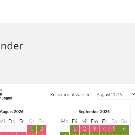
ender
Reisemonat wählen
August 2026
September 2026
Mi
Do
Fr
Sa
So
Mo
Di
Mi
Do
Fr
Sa
So
1
2
1
2
3
4
5
6