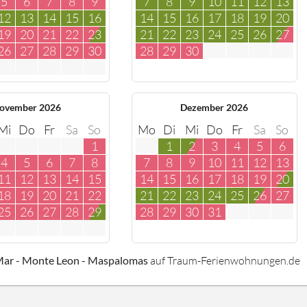
5
6
7
8
9
7
8
9
10
11
12
13
12
13
14
15
16
14
15
16
17
18
19
20
19
20
21
22
23
21
22
23
24
25
26
27
26
27
28
29
30
28
29
30
ovember 2026
Dezember 2026
Mi
Do
Fr
Sa
So
Mo
Di
Mi
Do
Fr
Sa
So
1
1
2
3
4
5
6
4
5
6
7
8
7
8
9
10
11
12
13
11
12
13
14
15
14
15
16
17
18
19
20
18
19
20
21
22
21
22
23
24
25
26
27
25
26
27
28
29
28
29
30
31
 Mar - Monte Leon - Maspalomas
auf Traum-Ferienwohnungen.de