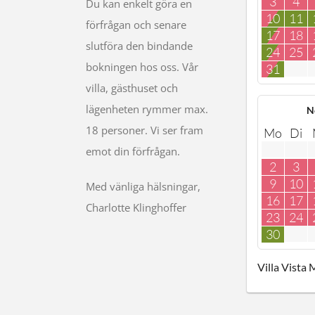
3
4
Du kan enkelt göra en
10
11
förfrågan och senare
17
18
slutföra den bindande
24
25
bokningen hos oss. Vår
31
villa, gästhuset och
lägenheten rymmer max.
N
18 personer. Vi ser fram
Mo
Di
emot din förfrågan.
2
3
9
10
Med vänliga hälsningar,
16
17
Charlotte Klinghoffer
23
24
30
Villa Vista