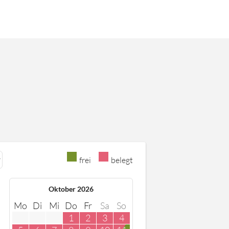
frei
belegt
Oktober 2026
Mo
Di
Mi
Do
Fr
Sa
So
1
2
3
4